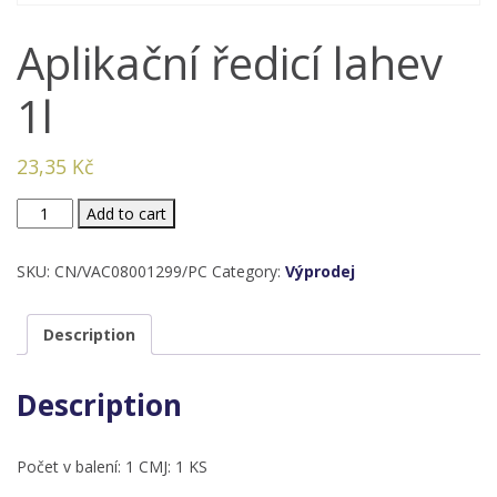
Aplikační ředicí lahev
1l
23,35
Kč
Aplikační
Add to cart
ředicí
lahev
SKU:
CN/VAC08001299/PC
Category:
Výprodej
1l
quantity
Description
Description
Počet v balení: 1 CMJ: 1 KS