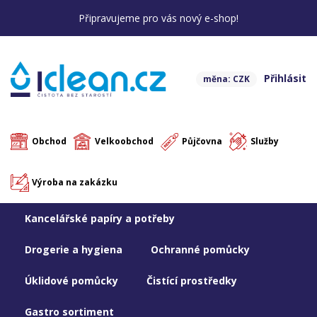
Připravujeme pro vás nový e-shop!
Přihlásit
měna: CZK
Obchod
Velkoobchod
Půjčovna
Služby
Výroba na zakázku
Kancelářské papíry a potřeby
Drogerie a hygiena
Ochranné pomůcky
Úklidové pomůcky
Čistící prostředky
Gastro sortiment