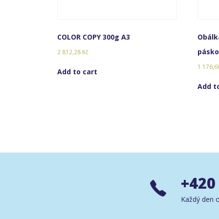
COLOR COPY 300g A3
Obálk
páskou
2 812,28
Kč
1 176,
Add to cart
Add t
+420
Každý den o