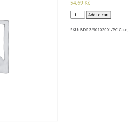
54,69
Kč
AVA
Add to cart
odstraňovač
vod.
SKU:
BDRG/30102001/PC
Cate
kamene
250
g
quantity