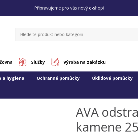
Připravujeme pro vás nový e-shop!
jčovna
Služby
Výroba na zakázku
e a hygiena
Ochranné pomůcky
Úklidové pomůcky
AVA odstr
kamene 25