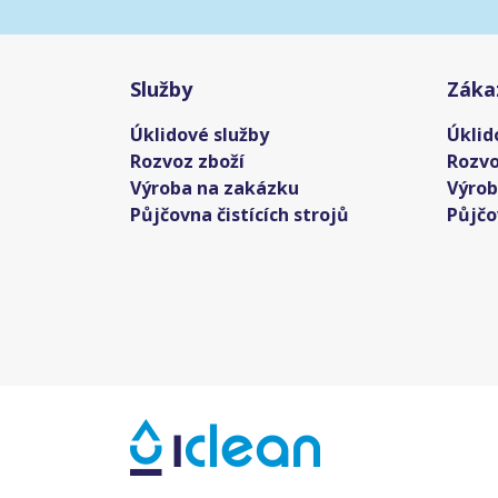
Služby
Záka
Úklidové služby
Úklid
Rozvoz zboží
Rozvo
Výroba na zakázku
Výrob
Půjčovna čistících strojů
Půjčo