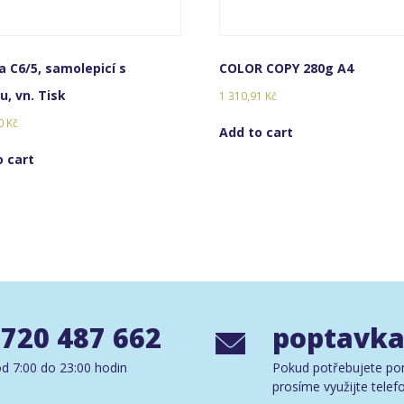
a C6/5, samolepicí s
COLOR COPY 280g A4
, vn. Tisk
1 310,91
Kč
60
Kč
Add to cart
o cart
 720 487 662
poptavka
d 7:00 do 23:00 hodin
Pokud potřebujete po
prosíme využijte telef