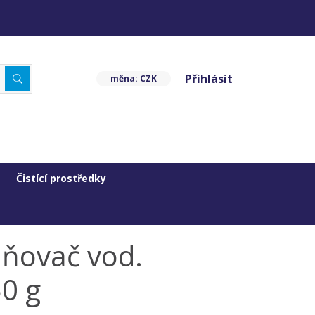
Přihlásit
měna: CZK
Čistící prostředky
aňovač vod.
0 g