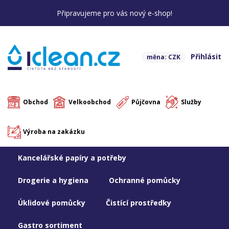
Připravujeme pro vás nový e-shop!
Přihlásit
měna: CZK
Obchod
Velkoobchod
Půjčovna
Služby
Výroba na zakázku
Kancelářské papíry a potřeby
Drogerie a hygiena
Ochranné pomůcky
Úklidové pomůcky
Čistící prostředky
Gastro sortiment