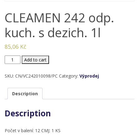
CLEAMEN 242 odp.
kuch. s dezich. 1l
85,06
Kč
CLEAMEN
Add to cart
242
odp.
SKU:
CN/VC242010098/PC
Category:
Výprodej
kuch.
s
Description
dezich.
1l
Description
quantity
Počet v balení: 12 CMJ: 1 KS