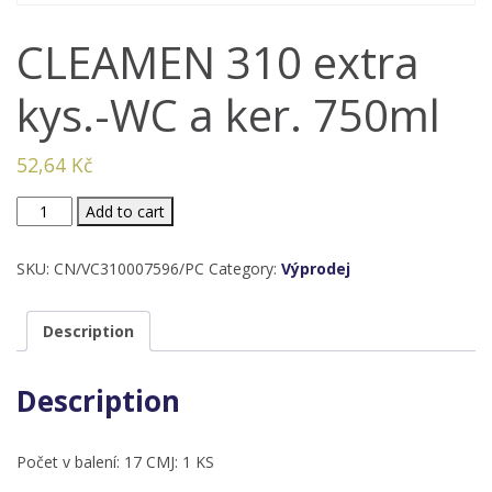
CLEAMEN 310 extra
kys.-WC a ker. 750ml
52,64
Kč
CLEAMEN
Add to cart
310
extra
SKU:
CN/VC310007596/PC
Category:
Výprodej
kys.-
WC
Description
a
ker.
Description
750ml
quantity
Počet v balení: 17 CMJ: 1 KS