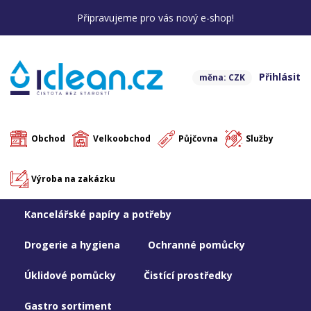
Připravujeme pro vás nový e-shop!
Přihlásit
měna: CZK
Obchod
Velkoobchod
Půjčovna
Služby
Výroba na zakázku
Kancelářské papíry a potřeby
Drogerie a hygiena
Ochranné pomůcky
Úklidové pomůcky
Čistící prostředky
Gastro sortiment