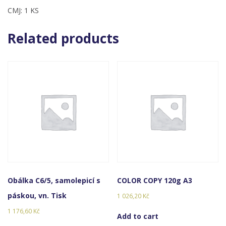
CMJ: 1 KS
Related products
Obálka C6/5, samolepicí s
COLOR COPY 120g A3
páskou, vn. Tisk
1 026,20
Kč
1 176,60
Kč
Add to cart