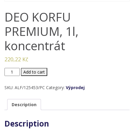
DEO KORFU
PREMIUM, 1l,
koncentrát
220,22
Kč
DEO
Add to cart
KORFU
PREMIUM,
SKU:
ALF/125453/PC
Category:
Výprodej
1l,
koncentrát
Description
quantity
Description