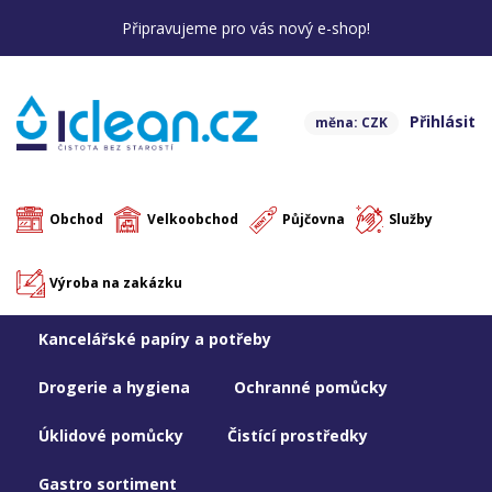
Připravujeme pro vás nový e-shop!
Přihlásit
měna: CZK
Obchod
Velkoobchod
Půjčovna
Služby
Výroba na zakázku
Kancelářské papíry a potřeby
Drogerie a hygiena
Ochranné pomůcky
Úklidové pomůcky
Čistící prostředky
Gastro sortiment