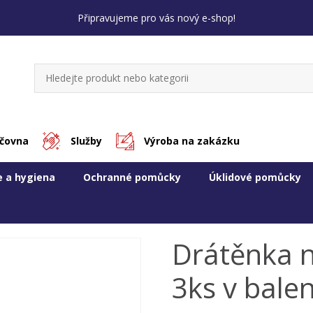
Připravujeme pro vás nový e-shop!
jčovna
Služby
Výroba na zakázku
e a hygiena
Ochranné pomůcky
Úklidové pomůcky
Drátěnka n
3ks v balen