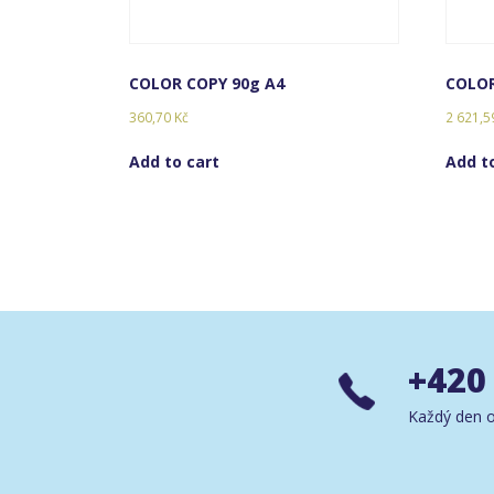
COLOR COPY 90g A4
COLOR
360,70
Kč
2 621,
Add to cart
Add t
+420
Každý den o