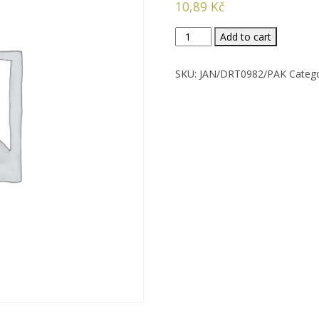
10,89
Kč
Drátěnka
Add to cart
nerezová,
15
SKU:
JAN/DRT0982/PAK
Categ
g,
3ks
v
balení
quantity