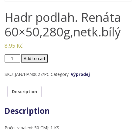
Hadr podlah. Renáta
60×50,280g,netk.bílý
8,95
Kč
Hadr
Add to cart
podlah.
Renáta
SKU:
JAN/HAN0027/PC
Category:
Výprodej
60x50,280g,netk.bílý
quantity
Description
Description
Počet v balení: 50 CMJ: 1 KS