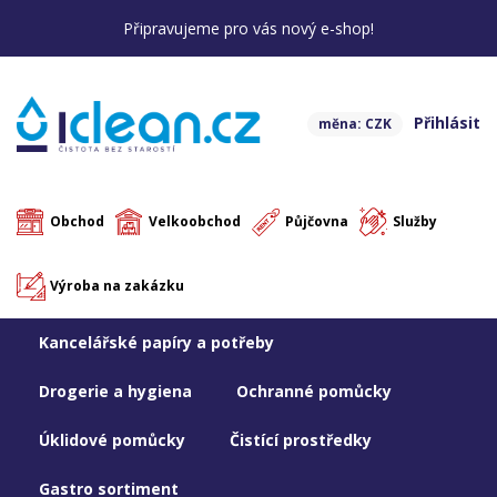
Připravujeme pro vás nový e-shop!
Přihlásit
měna: CZK
Obchod
Velkoobchod
Půjčovna
Služby
Výroba na zakázku
Kancelářské papíry a potřeby
Drogerie a hygiena
Ochranné pomůcky
Úklidové pomůcky
Čistící prostředky
Gastro sortiment