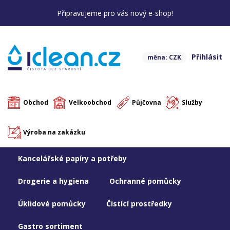
Připravujeme pro vás nový e-shop!
Přihlásit
měna: CZK
Obchod
Velkoobchod
Půjčovna
Služby
Výroba na zakázku
Kancelářské papíry a potřeby
Drogerie a hygiena
Ochranné pomůcky
Úklidové pomůcky
Čistící prostředky
Gastro sortiment