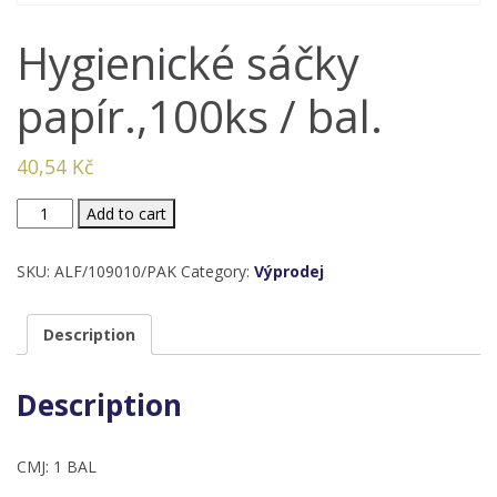
Hygienické sáčky
papír.,100ks / bal.
40,54
Kč
Hygienické
Add to cart
sáčky
papír.,100ks
SKU:
ALF/109010/PAK
Category:
Výprodej
/
bal.
Description
quantity
Description
CMJ: 1 BAL