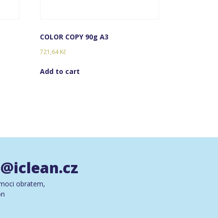
COLOR COPY 90g A3
721,64
Kč
Add to cart
@iclean.cz
moci obratem,
on