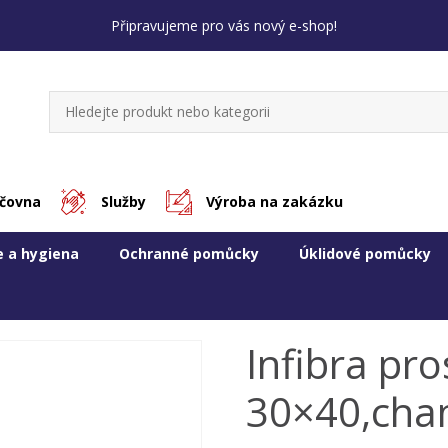
Připravujeme pro vás nový e-shop!
jčovna
Služby
Výroba na zakázku
e a hygiena
Ochranné pomůcky
Úklidové pomůcky
Infibra pro
30×40,cha