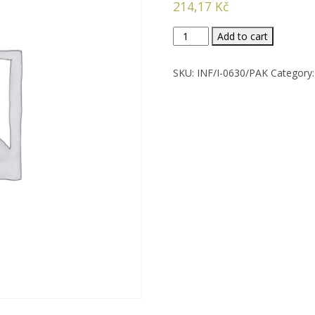
214,17
Kč
Infibra
Add to cart
prostírání
30x40,champ.,500ks
SKU:
INF/I-0630/PAK
Category
quantity