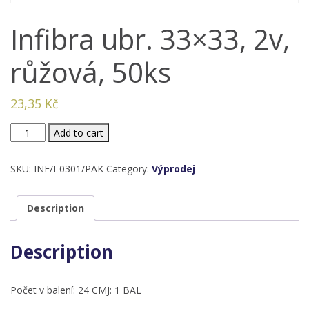
Infibra ubr. 33×33, 2v,
růžová, 50ks
23,35
Kč
Infibra
Add to cart
ubr.
33x33,
SKU:
INF/I-0301/PAK
Category:
Výprodej
2v,
růžová,
Description
50ks
quantity
Description
Počet v balení: 24 CMJ: 1 BAL