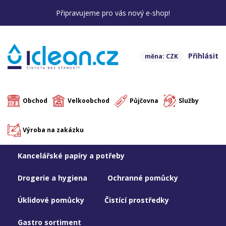
Připravujeme pro vás nový e-shop!
Přihlásit
měna: CZK
Obchod
Velkoobchod
Půjčovna
Služby
Výroba na zakázku
Kancelářské papíry a potřeby
Drogerie a hygiena
Ochranné pomůcky
Úklidové pomůcky
Čistící prostředky
Gastro sortiment