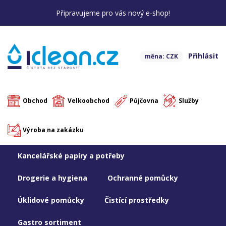
Připravujeme pro vás nový e-shop!
Přihlásit
měna: CZK
Obchod
Velkoobchod
Půjčovna
Služby
Výroba na zakázku
Kancelářské papíry a potřeby
Drogerie a hygiena
Ochranné pomůcky
Úklidové pomůcky
Čistící prostředky
Gastro sortiment