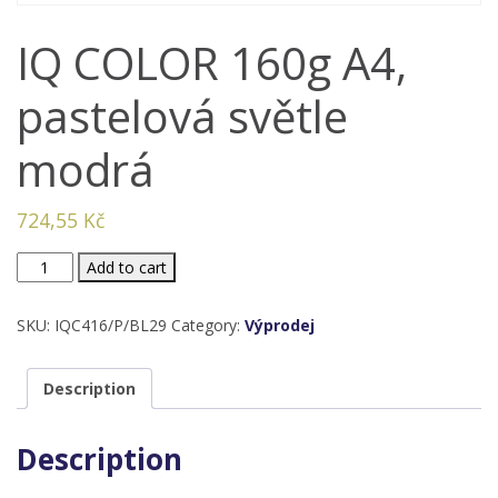
IQ COLOR 160g A4,
pastelová světle
modrá
724,55
Kč
IQ
Add to cart
COLOR
160g
SKU:
IQC416/P/BL29
Category:
Výprodej
A4,
pastelová
Description
světle
modrá
Description
quantity