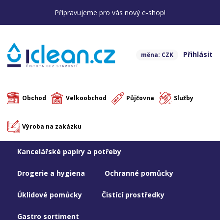
Připravujeme pro vás nový e-shop!
Přihlásit
měna: CZK
Obchod
Velkoobchod
Půjčovna
Služby
Výroba na zakázku
Kancelářské papíry a potřeby
Drogerie a hygiena
Ochranné pomůcky
Úklidové pomůcky
Čistící prostředky
Gastro sortiment