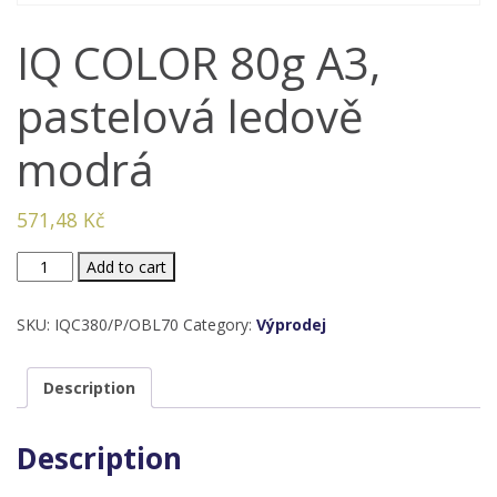
IQ COLOR 80g A3,
pastelová ledově
modrá
571,48
Kč
IQ
Add to cart
COLOR
80g
SKU:
IQC380/P/OBL70
Category:
Výprodej
A3,
pastelová
Description
ledově
modrá
Description
quantity