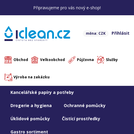
Připravujeme pro vás nový e-shop!
Přihlásit
měna: CZK
Obchod
Velkoobchod
Půjčovna
Služby
Výroba na zakázku
Kancelářské papíry a potřeby
Drogerie a hygiena
Ochranné pomůcky
Úklidové pomůcky
Čistící prostředky
Gastro sortiment