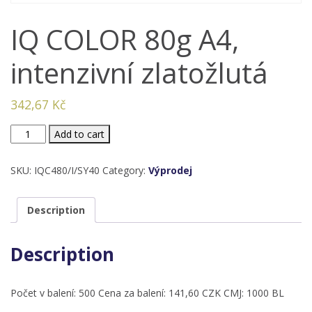
IQ COLOR 80g A4,
intenzivní zlatožlutá
342,67
Kč
IQ
Add to cart
COLOR
80g
SKU:
IQC480/I/SY40
Category:
Výprodej
A4,
intenzivní
Description
zlatožlutá
quantity
Description
Počet v balení: 500 Cena za balení: 141,60 CZK CMJ: 1000 BL