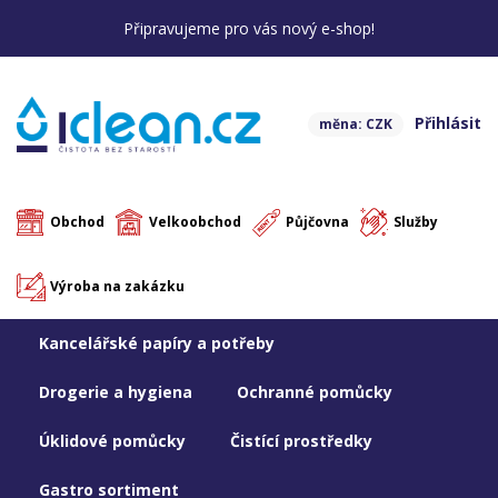
Připravujeme pro vás nový e-shop!
Přihlásit
měna: CZK
Obchod
Velkoobchod
Půjčovna
Služby
Výroba na zakázku
Kancelářské papíry a potřeby
Drogerie a hygiena
Ochranné pomůcky
Úklidové pomůcky
Čistící prostředky
Gastro sortiment