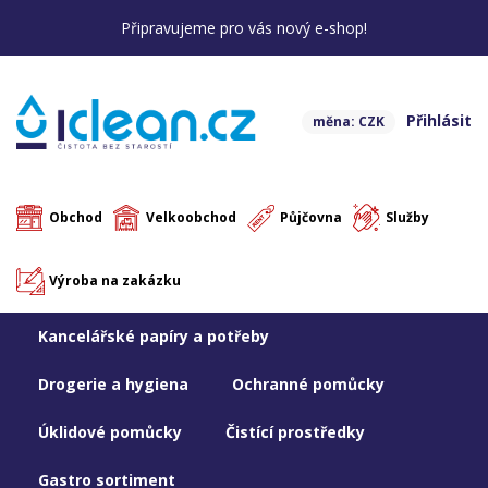
Připravujeme pro vás nový e-shop!
Přihlásit
měna: CZK
Obchod
Velkoobchod
Půjčovna
Služby
Výroba na zakázku
Kancelářské papíry a potřeby
Drogerie a hygiena
Ochranné pomůcky
Úklidové pomůcky
Čistící prostředky
Gastro sortiment