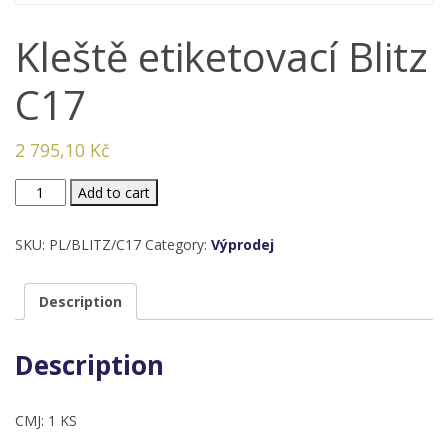
Kleště etiketovací Blitz
C17
2 795,10
Kč
Kleště
Add to cart
etiketovací
Blitz
SKU:
PL/BLITZ/C17
Category:
Výprodej
C17
quantity
Description
Description
CMJ: 1 KS