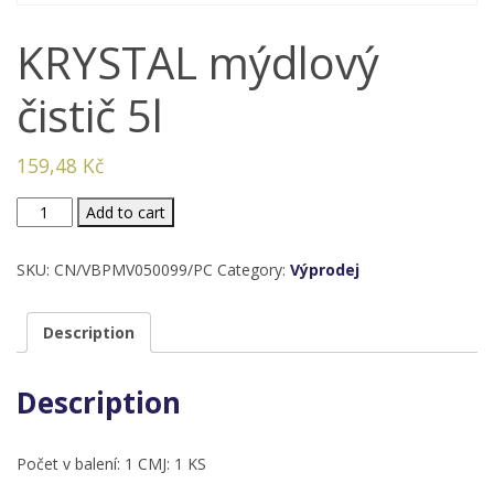
KRYSTAL mýdlový
čistič 5l
159,48
Kč
KRYSTAL
Add to cart
mýdlový
čistič
SKU:
CN/VBPMV050099/PC
Category:
Výprodej
5l
quantity
Description
Description
Počet v balení: 1 CMJ: 1 KS