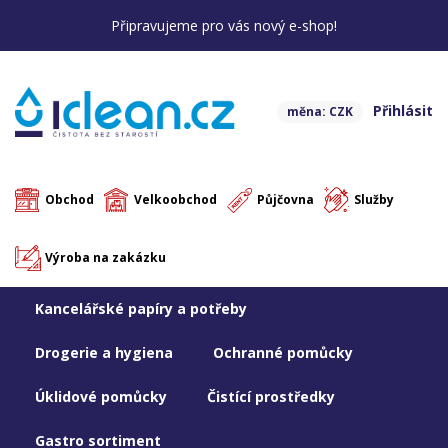
Připravujeme pro vás nový e-shop!
Přihlásit
měna: CZK
Obchod
Velkoobchod
Půjčovna
Služby
Výroba na zakázku
Kancelářské papíry a potřeby
Drogerie a hygiena
Ochranné pomůcky
Úklidové pomůcky
Čistící prostředky
Gastro sortiment