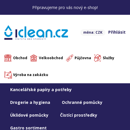
Připravujeme pro vás nový e-shop!
Přihlásit
měna: CZK
Obchod
Velkoobchod
Půjčovna
Služby
Výroba na zakázku
Kancelářské papíry a potřeby
Drogerie a hygiena
Ochranné pomůcky
Úklidové pomůcky
Čistící prostředky
Gastro sortiment