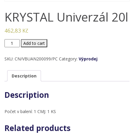
KRYSTAL Univerzál 20l
462,83
Kč
KRYSTAL
Add to cart
Univerzál
20l
SKU:
CN/VBUAN200099/PC
Category:
Výprodej
quantity
Description
Description
Počet v balení: 1 CMJ: 1 KS
Related products