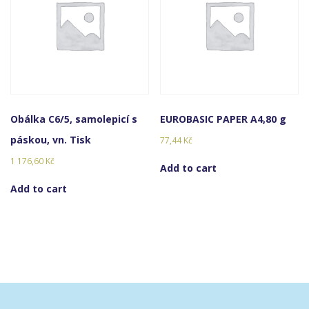
Obálka C6/5, samolepicí s
EUROBASIC PAPER A4,80 g
páskou, vn. Tisk
77,44
Kč
1 176,60
Kč
Add to cart
Add to cart