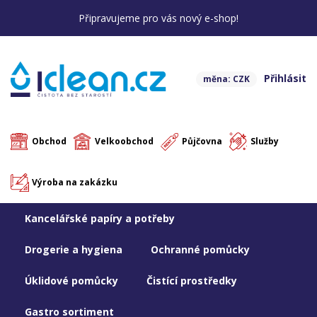
Připravujeme pro vás nový e-shop!
Přihlásit
měna: CZK
Obchod
Velkoobchod
Půjčovna
Služby
Výroba na zakázku
Kancelářské papíry a potřeby
Drogerie a hygiena
Ochranné pomůcky
Úklidové pomůcky
Čistící prostředky
Gastro sortiment