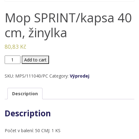
Mop SPRINT/kapsa 40
cm, žinylka
80,83
Kč
Mop
Add to cart
SPRINT/kapsa
40
SKU:
MPS/111040/PC
Category:
Výprodej
cm,
žinylka
Description
quantity
Description
Počet v balení: 50 CMJ: 1 KS