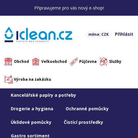
Připravujeme pro vás nový e-shop!
Přihlásit
měna: CZK
Obchod
Velkoobchod
Půjčovna
Služby
Výroba na zakázku
Kancelářské papíry a potřeby
Drogerie a hygiena
Ochranné pomůcky
Úklidové pomůcky
Čistící prostředky
Gastro sortiment