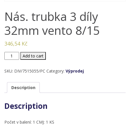
Nás. trubka 3 díly
32mm vento 8/15
346,54
Kč
Nás.
Add to cart
trubka
3
SKU:
DIV/7515055/PC
Category:
Výprodej
díly
32mm
Description
vento
8/15
Description
quantity
Počet v balení: 1 CMJ: 1 KS