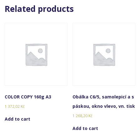
Related products
COLOR COPY 160g A3
Obálka C6/5, samolepicí a s
páskou, okno vlevo, vn. tisk
1 372,02
Kč
1 268,20
Kč
Add to cart
Add to cart