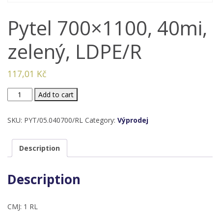
Pytel 700×1100, 40mi,
zelený, LDPE/R
117,01
Kč
Pytel
Add to cart
700x1100,
40mi,
SKU:
PYT/05.040700/RL
Category:
Výprodej
zelený,
LDPE/R
Description
quantity
Description
CMJ: 1 RL