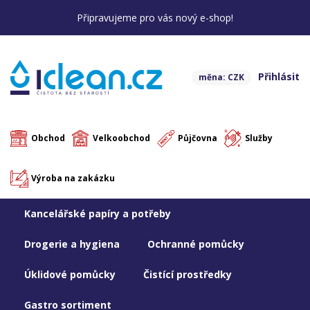
Připravujeme pro vás nový e-shop!
Přihlásit
měna: CZK
Obchod
Velkoobchod
Půjčovna
Služby
Výroba na zakázku
Kancelářské papíry a potřeby
Drogerie a hygiena
Ochranné pomůcky
Úklidové pomůcky
Čistící prostředky
Gastro sortiment