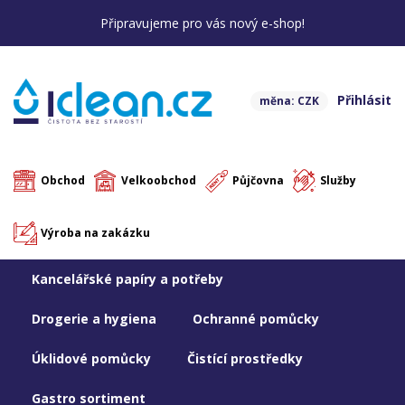
Připravujeme pro vás nový e-shop!
Přihlásit
měna: CZK
Obchod
Velkoobchod
Půjčovna
Služby
Výroba na zakázku
Kancelářské papíry a potřeby
Drogerie a hygiena
Ochranné pomůcky
Úklidové pomůcky
Čistící prostředky
Gastro sortiment