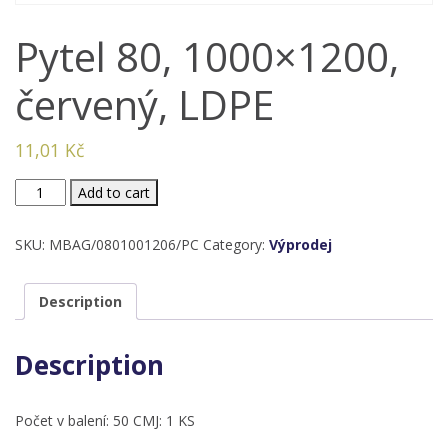
Pytel 80, 1000×1200,
červený, LDPE
11,01
Kč
Pytel
Add to cart
80,
1000x1200,
SKU:
MBAG/0801001206/PC
Category:
Výprodej
červený,
LDPE
Description
quantity
Description
Počet v balení: 50 CMJ: 1 KS