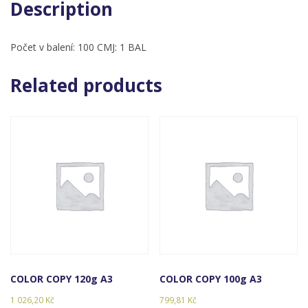
oknem
Description
a
potiskem,
Počet v balení: 100 CMJ: 1 BAL
žlutá
quantity
Related products
COLOR COPY 120g A3
COLOR COPY 100g A3
1 026,20
Kč
799,81
Kč