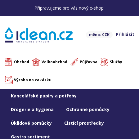
Připravujeme pro vás nový e-shop!
Přihlásit
měna: CZK
Obchod
Velkoobchod
Půjčovna
Služby
Výroba na zakázku
Kancelářské papíry a potřeby
Drogerie a hygiena
Ochranné pomůcky
Úklidové pomůcky
Čistící prostředky
Gastro sortiment