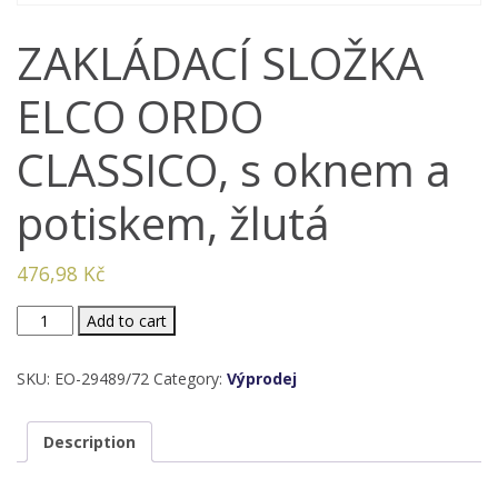
ZAKLÁDACÍ SLOŽKA
ELCO ORDO
CLASSICO, s oknem a
potiskem, žlutá
476,98
Kč
ZAKLÁDACÍ
Add to cart
SLOŽKA
ELCO
SKU:
EO-29489/72
Category:
Výprodej
ORDO
CLASSICO,
Description
s